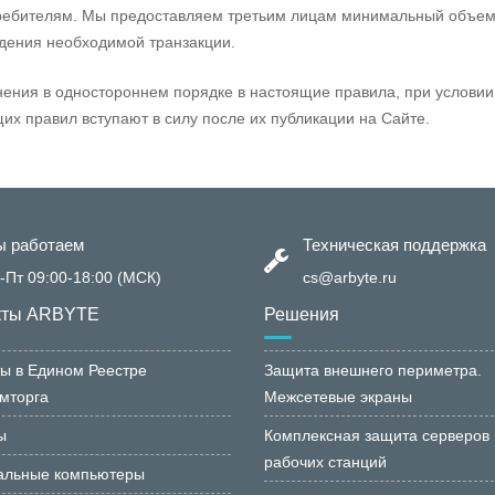
требителям. Мы предоставляем третьим лицам минимальный объем
едения необходимой транзакции.
нения в одностороннем порядке в настоящие правила, при услови
их правил вступают в силу после их публикации на Сайте.
 работаем
Техническая поддержка
-Пт 09:00-18:00 (МСК)
cs@arbyte.ru
кты ARBYTE
Решения
ы в Едином Реестре
Защита внешнего периметра.
мторга
Межсетевые экраны
ы
Комплексная защита серверов 
рабочих станций
альные компьютеры