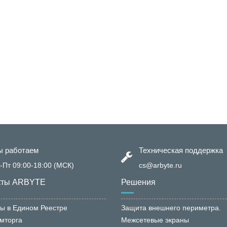
 работаем
Техническая поддержка
-Пт 09:00-18:00 (МСК)
cs@arbyte.ru
кты ARBYTE
Решения
ы в Едином Реестре
Защита внешнего периметра.
мторга
Межсетевые экраны