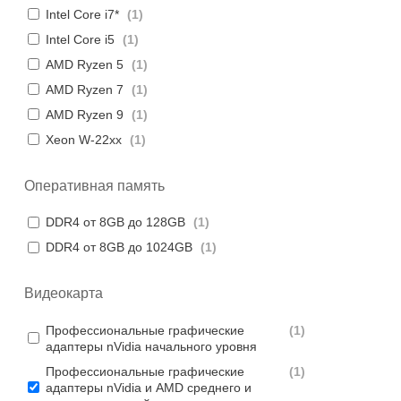
Intel Core i7*
(
1
)
Intel Core i5
(
1
)
AMD Ryzen 5
(
1
)
AMD Ryzen 7
(
1
)
AMD Ryzen 9
(
1
)
Xeon W-22xx
(
1
)
Оперативная память
DDR4 от 8GB до 128GB
(
1
)
DDR4 от 8GB до 1024GB
(
1
)
Видеокарта
Профессиональные графические
(
1
)
адаптеры nVidia начального уровня
Профессиональные графические
(
1
)
адаптеры nVidia и AMD среднего и