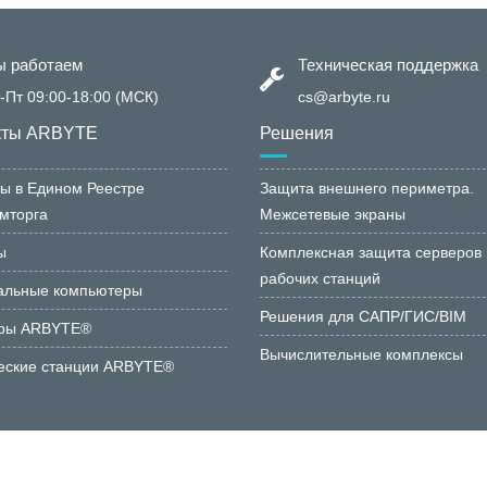
 работаем
Техническая поддержка
-Пт 09:00-18:00 (МСК)
cs@arbyte.ru
кты ARBYTE
Решения
ы в Едином Реестре
Защита внешнего периметра.
мторга
Межсетевые экраны
ы
Комплексная защита серверов 
рабочих станций
альные компьютеры
Решения для САПР/ГИС/BIM
ры ARBYTE®
Вычислительные комплексы
еские станции ARBYTE®