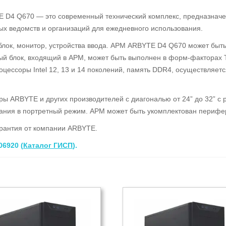
D4 Q670 — это современный технический комплекс, предназначен
ых ведомств и организаций для ежедневного использования.
лок, монитор, устройства ввода. АРМ ARBYTE D4 Q670 может быт
ый блок, входящий в АРМ, может быть выполнен в форм-факторах T
ссоры Intel 12, 13 и 14 поколений, память DDR4, осуществляется
ы ARBYTE и других производителей с диагональю от 24” до 32” с
ания в портретный режим. АРМ может быть укомплектован перифер
арантия от компании ARBYTE.
6920 (
Каталог ГИСП
).