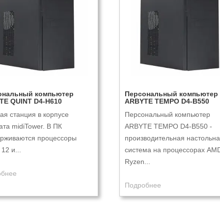
ональный компьютер
Персональный компьютер
TE QUINT D4-H610
ARBYTE TEMPO D4-B550
ая станция в корпусе
Персональный компьютер
та midiTower. В ПК
ARBYTE TEMPO D4-B550 -
рживаются процессоры
производительная настольн
12 и...
система на процессорах AM
Ryzen...
обнее
Подробнее