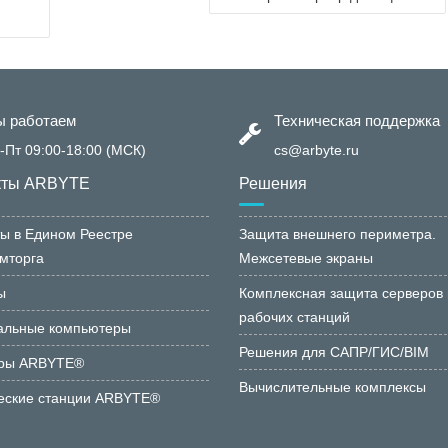
 работаем
Техническая поддержка
-Пт 09:00-18:00 (МСК)
cs@arbyte.ru
кты ARBYTE
Решения
ы в Едином Реестре
Защита внешнего периметра.
мторга
Межсетевые экраны
ы
Комплексная защита серверов 
рабочих станций
альные компьютеры
Решения для САПР/ГИС/BIM
ры ARBYTE®
Вычислительные комплексы
еские станции ARBYTE®