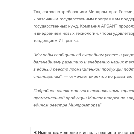
Так, согласно требованиям Минпромторга России,
к различным государственным программам поддерж
государственных нужд. Компания АРБАЙТ продол
и внедрением новых технологий, чтобы удовлетво
тенденциям ИТ-рынка.
“Мы рады сообщить об очередном успехе и уве
дальнейшему развитию и внедрению наших техн
в единый реестр промышленной продукции подт
стандартам”,
— отмечает директор по развити
Подробнее ознакомиться с техническими харак
промышленной продукции Минпромторга по запр
едином реестре Минпромторга”
Навигация
Импортозамещение и использование отечестве