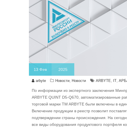
13
Фев
2025
,
,
,
arbyte
Новости
Новости
ARBYTE
IT
АРБ
По информации из экспертного заключения Минп
ARBYTE QUINT D5-Q670, автоматизированные р
торговой марки TM ARBYTE были включены в еди
Включение продукции в реестр позволит поставлят
подтверждении страны происхождения. На сегодн
все виды оборудования продуктового портфеля к