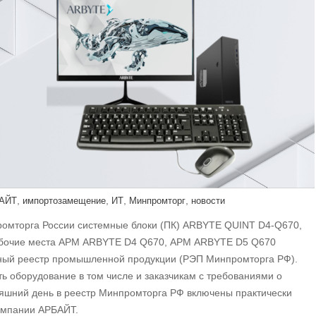
,
,
,
,
АЙТ
импортозамещение
ИТ
Минпромторг
новости
ромторга России системные блоки (ПК) ARBYTE QUINT D4-Q670,
абочие места АРМ ARBYTE D4 Q670, АРМ ARBYTE D5 Q670
ный реестр промышленной продукции (РЭП Минпромторга РФ).
ь оборудование в том числе и заказчикам с требованиями о
яшний день в реестр Минпромторга РФ включены практически
омпании АРБАЙТ.