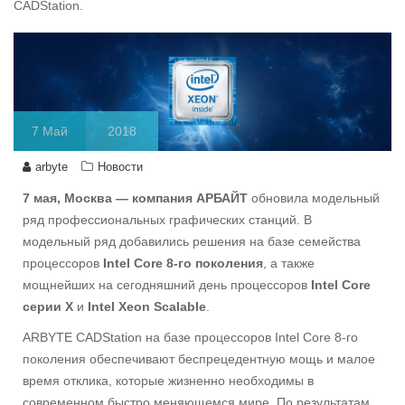
CADStation.
7
Май
2018
arbyte
Новости
7 мая, Москва — компания АРБАЙТ
обновила модельный
ряд профессиональных графических станций. В
модельный ряд добавились решения на базе семейства
процессоров
Intel Core 8-го поколения
, а также
мощнейших на сегодняшний день процессоров
Intel Core
серии Х
и
Intel Xeon Scalable
.
ARBYTE CADStation на базе процессоров Intel Core 8-го
поколения обеспечивают беспрецедентную мощь и малое
время отклика, которые жизненно необходимы в
современном быстро меняющемся мире. По результатам