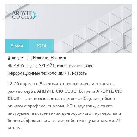
8
Май
2024
,
arbyte
Новости
Новости
,
,
,
,
ARBYTE
IT
АРБАЙТ
импортозамещение
,
,
информационные технологии
ИТ
новость
18-20 апреля в Ессентуках прошла первая встреча в
рамках
клуба ARBYTE CIO CLUB
. Встречи
ARBYTE CIO
CLUB
— это новые контакты, живое общение, обмен
опытом с профессионалами ИТ-индустрии, а также
инструмент выстраивания долгосрочного партнерства и
более эффективного взаимодействия с участниками ИТ-
рынка.