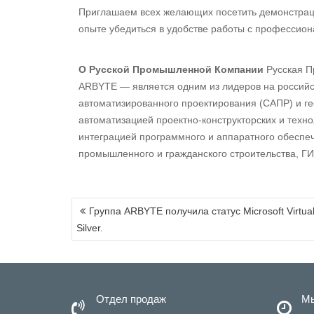
Приглашаем всех желающих посетить демонстрац
опыте убедиться в удобстве работы с профессион
О Русской Промышленной Компании
Русская П
ARBYTE — является одним из лидеров на российс
автоматизированного проектирования (САПР) и г
автоматизацией проектно-конструкторских и техно
интеграцией программного и аппаратного обеспе
промышленного и гражданского строительства, ГИС
Навигация
Группа ARBYTE получила статус Microsoft Virtual
по
Silver.
записям
Отдел продаж
Мы