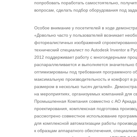
попробовать поработать самостоятельно, получи
вопросам, сделать подбор оборудования под зада
Особое внимание у посетителей в ходе демонст
«Довольно часто у пользователей возникает необ
фотореалистичных изображений спроектированной
технический специалист по Autodesk Inventor в Р
2012 поддерживает работу с многоядерными про
распараллеливается и выполняется значительно 
оптимизированы под требования программного об
максимальную производительность и комфорт в раб
размером в несколько тысяч деталей». Демонстр
на мероприятиях, организуемых компанией для сво
Промышленная Компания совместно с АО Аркада
проектирования, комплексная подготовка произв
рассмотрено совместное использование программ
для комплексной автоматизации работы производ
к образцам аппаратного обеспечения, специализ