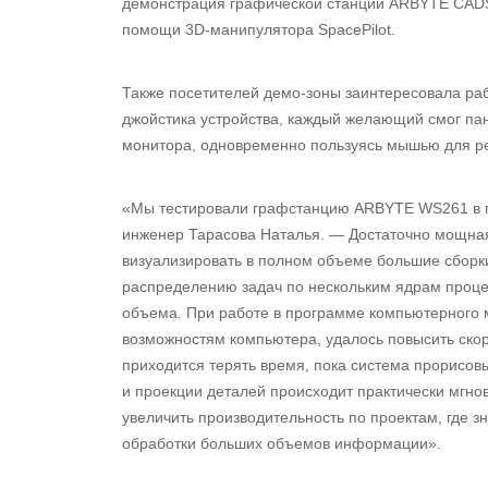
демонстрация графической станции ARBYTE CADSt
помощи 3D-манипулятора SpacePilot.
Также посетителей демо-зоны заинтересовала раб
джойстика устройства, каждый желающий смог па
монитора, одновременно пользуясь мышью для р
«Мы тестировали графстанцию ARBYTE WS261 в п
инженер Тарасова Наталья. — Достаточно мощная 
визуализировать в полном объеме большие сборк
распределению задач по нескольким ядрам проце
объема. При работе в программе компьютерного
возможностям компьютера, удалось повысить ско
приходится терять время, пока система прорисо
и проекции деталей происходит практически мгно
увеличить производительность по проектам, где 
обработки больших объемов информации».