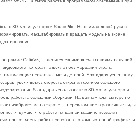
ation WS261, а также работа в программном обеспечении при
ота с 3D-манипулятором SpacePilot. Не снимая левой руки с
норамировать, масштабировать и вращать модель на экране
едактирования.
рограмме CatiaV5, — делится своими впечатлениями ведущий
видеокарта, которая позволяет без мерцания экрана,
и, включающие несколько тысяч деталей. Благодаря успешному
ссоров, увеличилась скорость открытия файлов большого
 моделирование благодаря использованию 3D-манипулятора и
рость работы с большими сборками. На данном компьютере не
вывает изображение на экране — переключение в различные виды
венно. Я думаю, что работа на данной машине позволит
значительная часть работы основана на компьютерной графике и