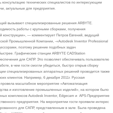
ть консультацию технических специалистов по интересующим
чи, актуальные для предприятия.
раций вызывают специализированные решения ARBYTE.
ходимость работы с крупными сборками, получения
 конструкции», — комментирует Петров Евгений, ведущий
усской Промышленной Компании, -«Autodesk Inventor Professional
цессорами, поэтому решение подобных задач
быстрее. Графические станции ARBYTE CADStation
еспечения для САПР. Это позволяет обеспечивать пользователю
оте, в чем гости смогли убедиться, быстро открыв сборку
ации специализированных аппаратных решений проводится также
их клиентов. Например, 6 декабря 2011г. Русская
 провела масштабное мероприятие «Автоматизация
одства и изготовление промышленных изделий», на котором было
ных комплексов Autodesk Inventor, Edgecam и APS-Предприятие
ственного предприятия. На мероприятии гости проявили интерес
ированного для САПР, представленным в зале. Была проведена