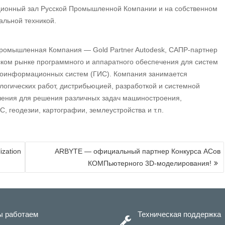
ионный зал Русской Промышленной Компании и на собственном
альной техникой.
ромышленная Компания — Gold Partner Autodesk, САПР-партнер
ком рынке программного и аппаратного обеспечения для систем
еоинформационных систем (ГИС). Компания занимается
логических работ, дистрибьюцией, разработкой и системной
чения для решения различных задач машиностроения,
, геодезии, картографии, землеустройства и т.п.
ization
ARBYTE — официальный партнер Конкурса АСов
КОМПьютерного 3D-моделирования!
 работаем
Техническая поддержка