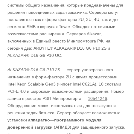
системы общего назначения, которые предназначены для
решения повседневных задач заказчика. Серверы могут
поставляться как в форм-факторах 2U, 3U, 4U, так и для
сегмента SMB в корпусах Tower. Обладают отличными
возможностями расширения. Серверов Alkazar,
включенных в Единый реестр Минпромторга РФ, на
сегодня два: ARBYTE® ALKAZAR® D16 G6 P10 2S и
ALKAZAR® D16 G6 P10 UC.
ALKAZAR® D16 G6 P10 2S —
сервер универсального
назначения в форм-факторе 2U с двумя процессорами
Intel Xeon Scalable Gen3 (чипсет Intel C621А), 10 слотами
PCI-E 4.0 и широкими возможностями расширения. Номер
записи в реестре РЭП Минпромторга —
10544246
.
Оборудование может использоваться для госзакупок и
решения задач бизнеса. Сервер обладает возможностью
установки
аппаратно
—
программного
модуля
доверенной
загрузки
(АПМДЗ) для защищенного запуска.