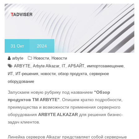
31
Окт
2024
,
arbyte
Новости
Новости
,
,
,
,
,
ARBYTE
Arbyte Alkazar
IT
АРБАЙТ
импортозамещение
,
,
,
,
ИТ
ИТ-решения
новости
обзор продукта
серверное
оборудование
Запускаем новую рубрику под названием
“Обзор
продуктов TM ARBYTE”
. Опишем кратко подробности,
преимущества и возможности применения серверного
оборудования
ARBYTE ALKAZAR
для решения бизнес-
задач клиентов.
Линейка серверов Alkazar представляет собой серверные