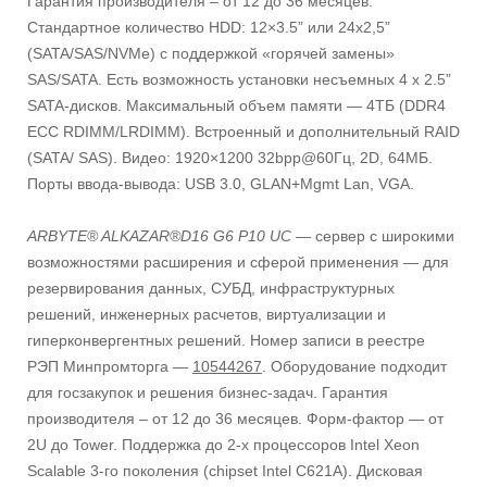
Гарантия производителя – от 12 до 36 месяцев.
Стандартное количество HDD: 12×3.5” или 24х2,5”
(SATA/SAS/NVMe) с поддержкой «горячей замены»
SAS/SATA. Есть возможность установки несъемных 4 x 2.5”
SATA-дисков. Максимальный объем памяти — 4ТБ (DDR4
ECC RDIMM/LRDIMM). Встроенный и дополнительный RAID
(SATA/ SAS). Видео: 1920×1200 32bpp@60Гц, 2D, 64МБ.
Порты ввода-вывода: USB 3.0, GLAN+Mgmt Lan, VGA.
ARBYTE® ALKAZAR®D16 G6 P10 UC —
сервер с широкими
возможностями расширения и сферой применения — для
резервирования данных, СУБД, инфраструктурных
решений, инженерных расчетов, виртуализации и
гиперконвергентных решений. Номер записи в реестре
РЭП Минпромторга —
10544267
. Оборудование подходит
для госзакупок и решения бизнес-задач. Гарантия
производителя – от 12 до 36 месяцев. Форм-фактор — от
2U до Tower. Поддержка до 2-х процессоров Intel Xeon
Scalable 3-го поколения (chipset Intel C621А). Дисковая