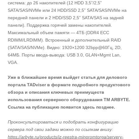
система: до 26 накопителей (12 HDD 3,5”/2,5”
SATA/SAS/NVMe или 24 HDD/SSD 2,5” SATA/SAS/NVMe на
передней панели и 2 HDD/SSD 2,5” SATA/SAS на задней
панели). Поддержка горячей замены накопителей.
Максимальный объем памяти — 4ТБ (DDR4 ECC
RDIMM/LRDIMM). Встроенный и дополнительный RAID
(SATA/SAS/NVMe). Видео: 1920×1200 32bpp@60Гц, 2D,
64МБ. Порты ввода-вывода: USB 3.0, GLAN+Mgmt Lan,
VGA.
Уже в ближайшее время выйдет статья для делового
портала TADviser в формате подробного продуктового
обзора и описания ключевых преимуществ
использования серверного оборудования TM ARBYTE.
Ссылка на публикацию появится здесь позднее.
Проконсультироваться и подобрать конфигурацию
сервера под свои задачи можно по ссылкам внизу:
https://arbyte.ru/products/iz-reestra-minpromtorga/servery-