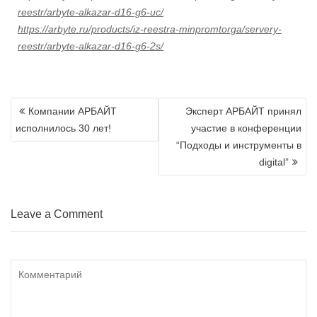
reestr/arbyte-alkazar-d16-g6-uc/
https://arbyte.ru/products/iz-reestra-minpromtorga/servery-
reestr/arbyte-alkazar-d16-g6-2s/
Навигация
Компании АРБАЙТ
Эксперт АРБАЙТ принял
по
исполнилось 30 лет!
участие в конференции
записям
“Подходы и инструменты в
digital”
Leave a Comment