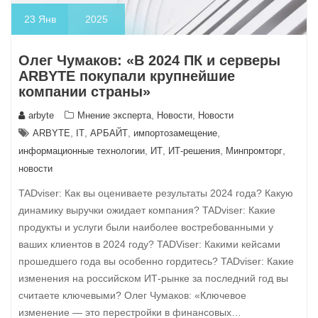
23
Янв
2025
Олег Чумаков: «В 2024 ПК и серверы
ARBYTE покупали крупнейшие
компании страны»
,
,
arbyte
Мнение эксперта
Новости
Новости
,
,
,
,
ARBYTE
IT
АРБАЙТ
импортозамещение
,
,
,
,
информационные технологии
ИТ
ИТ-решения
Минпромторг
новости
TADviser: Как вы оцениваете результаты 2024 года? Какую
динамику выручки ожидает компания? TADviser: Какие
продукты и услуги были наиболее востребованными у
ваших клиентов в 2024 году? TADViser: Какими кейсами
прошедшего года вы особенно гордитесь? TADviser: Какие
изменения на российском ИТ-рынке за последний год вы
считаете ключевыми? Олег Чумаков: «Ключевое
изменение — это перестройки в финансовых…