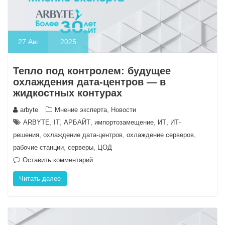
27
Авг
2025
Тепло под контролем: будущее
охлаждения дата-центров — в
жидкостных контурах
,
arbyte
Мнение эксперта
Новости
,
,
,
,
,
ARBYTE
IT
АРБАЙТ
импортозамещение
ИТ
ИТ-
,
,
,
решения
охлаждение дата-центров
охлаждение серверов
,
,
рабочие станции
серверы
ЦОД
Оставить комментарий
Читать далее