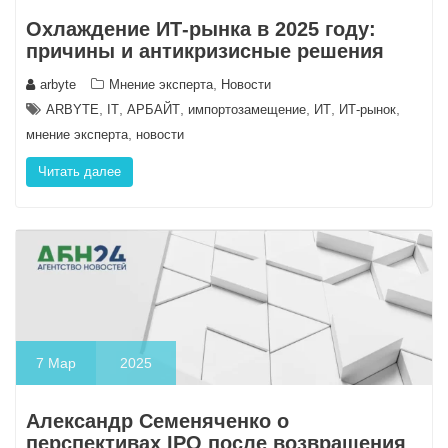
Охлаждение ИТ-рынка в 2025 году:
причины и антикризисные решения
,
arbyte
Мнение эксперта
Новости
,
,
,
,
,
,
ARBYTE
IT
АРБАЙТ
импортозамещение
ИТ
ИТ-рынок
,
мнение эксперта
новости
Читать далее
7
Мар
2025
Александр Семеняченко о
перспективах IPO после возвращения