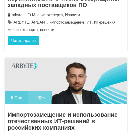
западных поставщиков ПО
,
arbyte
Мнение эксперта
Новости
,
,
,
,
,
ARBYTE
АРБАЙТ
импортозамещение
ИТ
ИТ-решения
,
мнение эксперта
новости
Читать далее
6
Фев
2025
Импортозамещение и использование
отечественных ИТ-решений в
российских компаниях