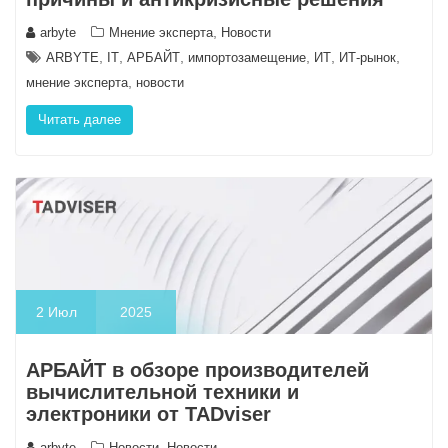
,
arbyte
Мнение эксперта
Новости
,
,
,
,
,
,
ARBYTE
IT
АРБАЙТ
импортозамещение
ИТ
ИТ-рынок
,
мнение эксперта
новости
Читать далее
2
Июл
2025
АРБАЙТ в обзоре производителей
вычислительной техники и
электроники от TADviser
,
arbyte
Новости
Новости