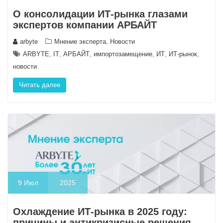
О консолидации ИТ-рынка глазами
экспертов компании АРБАЙТ
,
arbyte
Мнение эксперта
Новости
,
,
,
,
,
,
ARBYTE
IT
АРБАЙТ
импортозамещение
ИТ
ИТ-рынок
новости
Читать далее
9
Июл
2025
Охлаждение ИТ-рынка в 2025 году:
причины и антикризисные решения