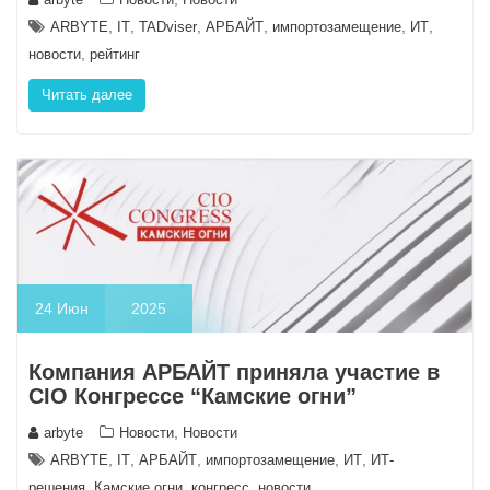
,
,
,
,
,
,
ARBYTE
IT
TADviser
АРБАЙТ
импортозамещение
ИТ
,
новости
рейтинг
Читать далее
24
Июн
2025
Компания АРБАЙТ приняла участие в
CIO Конгрессе “Камские огни”
,
arbyte
Новости
Новости
,
,
,
,
,
ARBYTE
IT
АРБАЙТ
импортозамещение
ИТ
ИТ-
,
,
,
решения
Камские огни
конгресс
новости