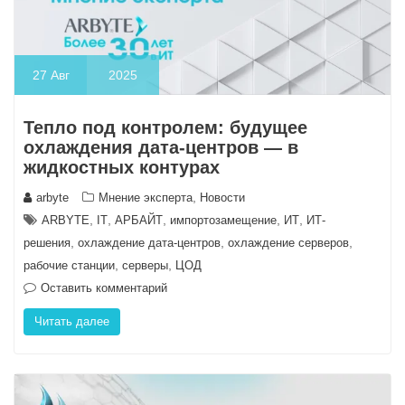
27
Авг
2025
Тепло под контролем: будущее
охлаждения дата-центров — в
жидкостных контурах
,
arbyte
Мнение эксперта
Новости
,
,
,
,
,
ARBYTE
IT
АРБАЙТ
импортозамещение
ИТ
ИТ-
,
,
,
решения
охлаждение дата-центров
охлаждение серверов
,
,
рабочие станции
серверы
ЦОД
Оставить комментарий
Читать далее