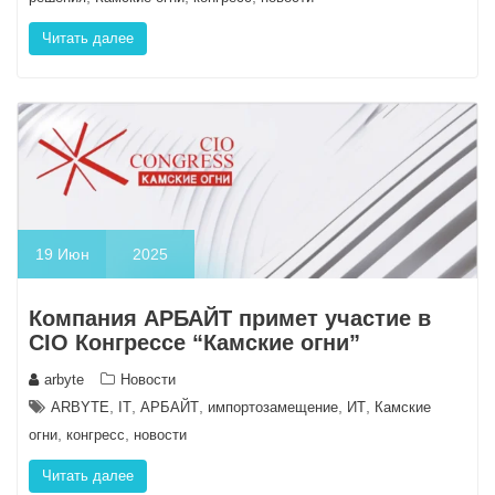
Читать далее
19
Июн
2025
Компания АРБАЙТ примет участие в
CIO Конгрессе “Камские огни”
arbyte
Новости
,
,
,
,
,
ARBYTE
IT
АРБАЙТ
импортозамещение
ИТ
Камские
,
,
огни
конгресс
новости
Читать далее